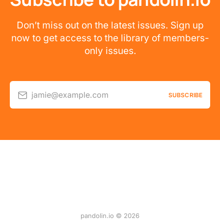
Don’t miss out on the latest issues. Sign up
now to get access to the library of members-
only issues.
jamie@example.com
SUBSCRIBE
pandolin.io © 2026