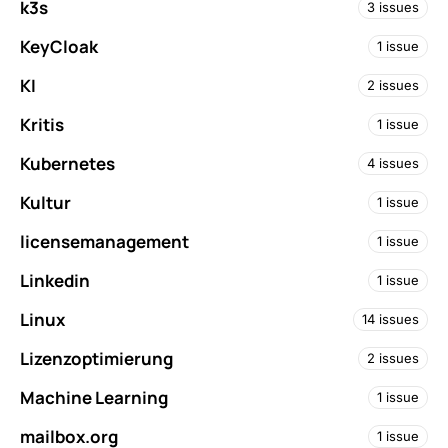
k3s
3 issues
KeyCloak
1 issue
KI
2 issues
Kritis
1 issue
Kubernetes
4 issues
Kultur
1 issue
licensemanagement
1 issue
Linkedin
1 issue
Linux
14 issues
Lizenzoptimierung
2 issues
Machine Learning
1 issue
mailbox.org
1 issue