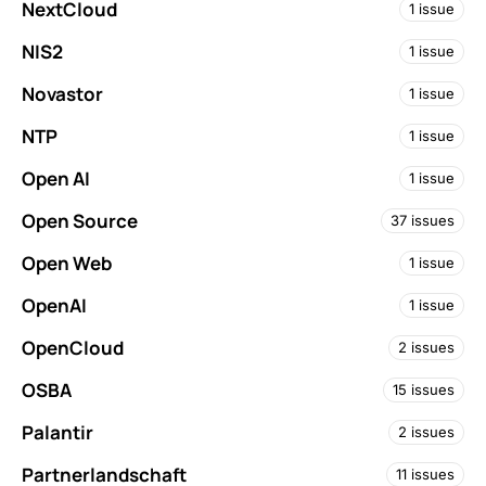
NextCloud
1 issue
NIS2
1 issue
Novastor
1 issue
NTP
1 issue
Open AI
1 issue
Open Source
37 issues
Open Web
1 issue
OpenAI
1 issue
OpenCloud
2 issues
OSBA
15 issues
Palantir
2 issues
Partnerlandschaft
11 issues