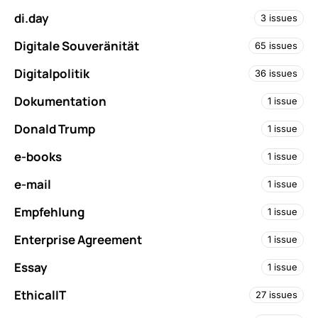
di.day
3 issues
Digitale Souveränität
65 issues
Digitalpolitik
36 issues
Dokumentation
1 issue
Donald Trump
1 issue
e-books
1 issue
e-mail
1 issue
Empfehlung
1 issue
Enterprise Agreement
1 issue
Essay
1 issue
EthicalIT
27 issues