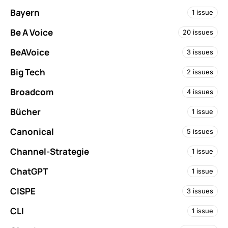
Bayern
1 issue
Be A Voice
20 issues
BeAVoice
3 issues
Big Tech
2 issues
Broadcom
4 issues
Bücher
1 issue
Canonical
5 issues
Channel-Strategie
1 issue
ChatGPT
1 issue
CISPE
3 issues
CLI
1 issue