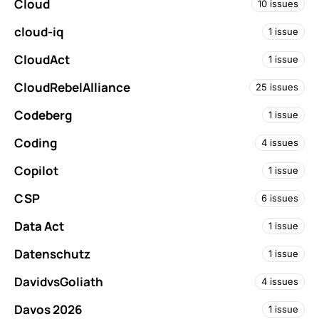
Cloud
10 issues
cloud-iq
1 issue
CloudAct
1 issue
CloudRebelAlliance
25 issues
Codeberg
1 issue
Coding
4 issues
Copilot
1 issue
CSP
6 issues
Data Act
1 issue
Datenschutz
1 issue
DavidvsGoliath
4 issues
Davos 2026
1 issue