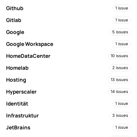
Github
1 issue
Gitlab
1 issue
Google
5 issues
Google Workspace
1 issue
HomeDataCenter
10 issues
Homelab
2 issues
Hosting
13 issues
Hyperscaler
14 issues
Identität
1 issue
Infrastruktur
3 issues
JetBrains
1 issue