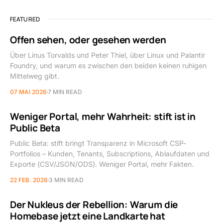
FEATURED
Offen sehen, oder gesehen werden
Über Linus Torvalds und Peter Thiel, über Linux und Palantir
Foundry, und warum es zwischen den beiden keinen ruhigen
Mittelweg gibt.
07 MAI 2026
7 MIN READ
Weniger Portal, mehr Wahrheit: stift ist in
Public Beta
Public Beta: stift bringt Transparenz in Microsoft CSP-
Portfolios – Kunden, Tenants, Subscriptions, Ablaufdaten und
Exporte (CSV/JSON/ODS). Weniger Portal, mehr Fakten.
22 FEB. 2026
3 MIN READ
Der Nukleus der Rebellion: Warum die
Homebase jetzt eine Landkarte hat