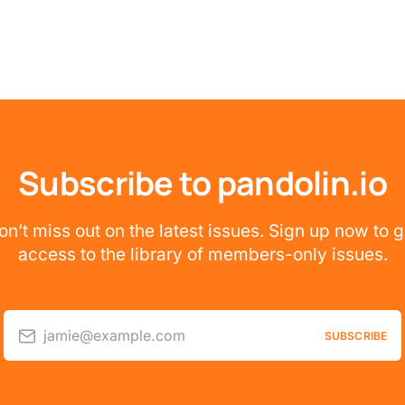
Subscribe to pandolin.io
on’t miss out on the latest issues. Sign up now to g
access to the library of members-only issues.
jamie@example.com
SUBSCRIBE