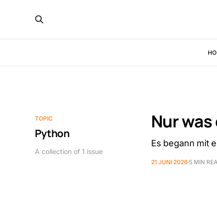
HO
Nur was d
TOPIC
Python
Es begann mit e
A collection of 1 issue
21 JUNI 2026
5 MIN RE